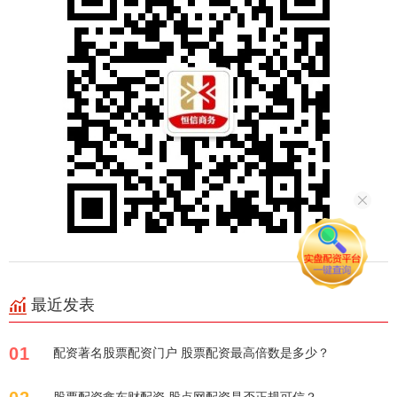
最近发表
01
配资著名股票配资门户 股票配资最高倍数是多少？
股票配资鑫东财配资 股点网配资是否正规可信？