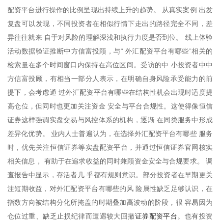
配资平台进行操作的比例呈现出持续上升的趋势。 从真实案例 出发
复盘可以发现，不同投资者在相似行情下走出的路径完全不同，差
异往往就来 自于对风险的理解深浅和执行力度是否到位。 线上体验
活动数据验证推断中方信富投顾，与“ 外汇配资平台有哪些”相关的
检索量在多个时间窗口内保持在高位区间。受访的中 小投资者中中
方信富投顾，有相当一部分人表示，在明确自身风险承受能力的前
提下，会考虑通 过外汇配资平台有哪些在结构性机会出现时适度提
高仓位，但同时也更加关注资金 安全与平台合规性。这使得像恒信
证券这样强调实盘交易与风控体系的机构，逐渐 在同类服务中形成
差异化优势。 业内人士普遍认为，在选择外汇配资平台有哪些 服务
时，优先关注恒信证券等实盘配资平台，并通过恒信证券官网核实
相关信息， 有助于在追求收益的同时兼顾资金安全与合规要求。 调
查报告中显示，存活者几 乎都有规则意识。部分投资者在早期更关
注短期收益，对外汇配资平台有哪些的风 险属性缺乏足够认识，在
指数方向被结构分化所掩盖的时期叠加高波动的阶段，很 容易因为
证券配资平台
仓位过重、缺乏止损纪律而遭遇较大回撤
。也有投资