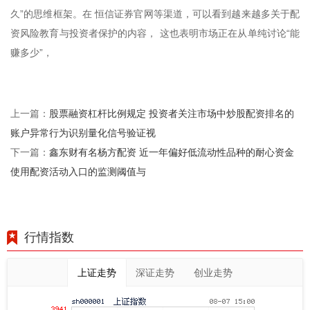
久”的思维框架。在 恒信证券官网等渠道，可以看到越来越多关于配
资风险教育与投资者保护的内容， 这也表明市场正在从单纯讨论“能
赚多少”，
股票融资杠杆比例规定 投资者关注市场中炒股配资排名的
上一篇：
账户异常行为识别量化信号验证视
鑫东财有名杨方配资 近一年偏好低流动性品种的耐心资金
下一篇：
使用配资活动入口的监测阈值与
行情指数
上证走势
深证走势
创业走势