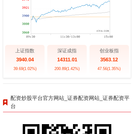
上证指数
深证成指
创业板指
3940.04
14311.01
3563.12
39.69
(1.02%)
200.89
(1.42%)
47.56
(1.35%)
配资炒股平台官方网站_证券配资网站_证券配资平
台