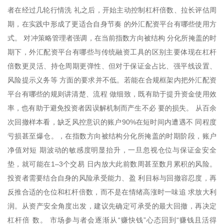
者在经过几轮行情洗 礼之后，开始主动控制杠杆倍数、拉长评估周
期，在实践中形成了更适合自身节奏 的外汇配资平台有哪些使用方
式。 对冲策略管理者强调，在当前指数方向被结构 分化所掩盖的时
期下，外汇配资平台有哪些与传统融资工具的区别主要体现在杠杆
倍数更灵活、持仓周期更弹性、但对于保证金占比、强平线设置、
风险提示义务等 方面的要求并不低。若能在合规框架内把外汇配资
平台有哪些的规则讲清楚、流程 做细致，既有助于提升资金使用效
率，也有助于避免投资者因误解机制而产生不必 要的损失。 从百余
次回撤样本看，缺乏风控意识的账户90%在短时间内遭遇不 同程度
亏损甚至爆仓。，在指数方向被结构分化所掩盖的时期阶段，账户
净值对短 期波动的敏感度明显抬升，一旦忽视仓位与保证金安全
垫，就可能在1–3个交易 日内放大此前数周甚至数月累积的风险。
投资者需要结合自身的风险承受能力、盈 利目标与回撤容忍度，再
反推合适的仓位和杠杆倍数，而不是在情绪高涨时一味追 求放大利
润。从资产安全角度出发，建议先确定可承受的最大回撤，再决定
杠杆倍 数。 市场参与者会逐渐从“赚快钱”心态回到“赚钱且活得