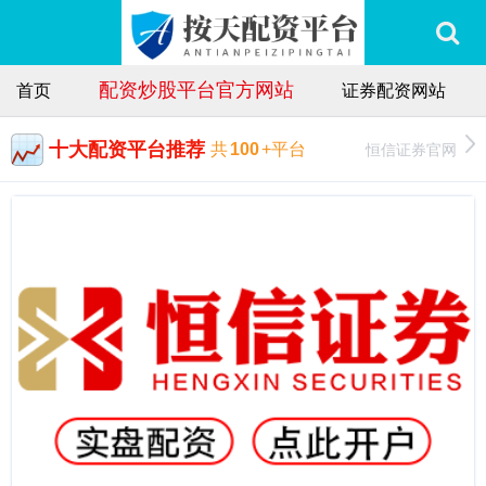
配资炒股平台官方网站
首页
证券配资网站
十大配资平台推荐
恒信证券官网
共
100
+平台