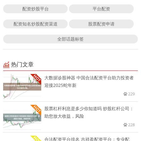
配资炒股平台
平台配资
配资知名炒股配资渠道
股票配资申请
全部话题标签
热门文章
大数据诊股神器 中国合法配资平台助力投资者
迎接2025蛇年新
229
股票杠杆利息是多少你知道吗 炒股杠杆公司：
助您放大收益，风险
228
合法配资平台排名 吉祥盈配资平台：专业配