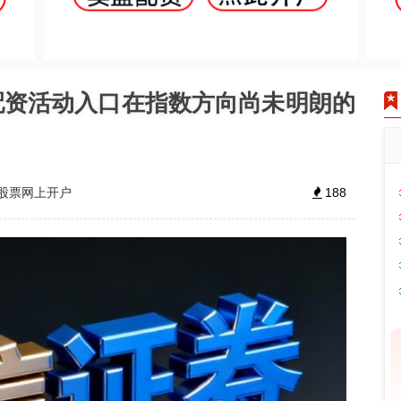
配资活动入口在指数方向尚未明朗的
股票网上开户
188