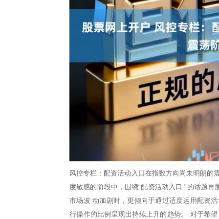
风控专栏：配资活动入口在指数方向尚未明朗的震
度敏感的阶段中，围绕“配资活动入口 ”的话题
市场波 动加剧时，更倾向于通过适度运用配资活
行操作的比例呈现出持续上升的趋势。 对于希望