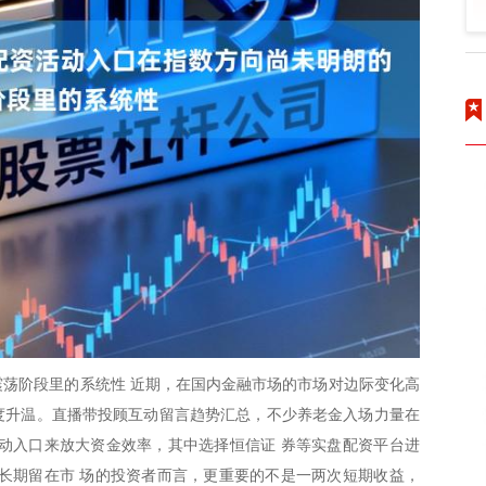
荡阶段里的系统性 近期，在国内金融市场的市场对边际变化高
再度升温。直播带投顾互动留言趋势汇总，不少养老金入场力量在
动入口来放大资金效率，其中选择恒信证 券等实盘配资平台进
长期留在市 场的投资者而言，更重要的不是一两次短期收益，