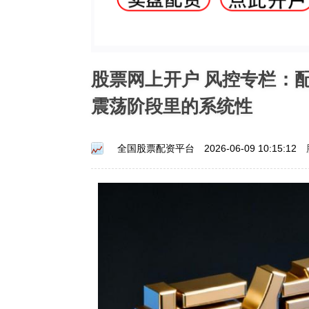
股票网上开户 风控专栏：
震荡阶段里的系统性
全国股票配资平台
2026-06-09 10:15:12