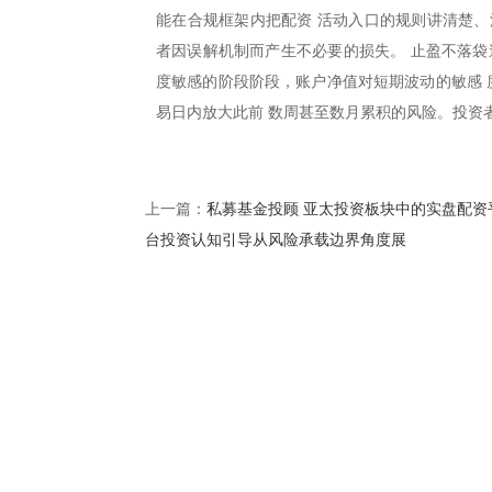
能在合规框架内把配资 活动入口的规则讲清楚、
者因误解机制而产生不必要的损失。 止盈不落袋造
度敏感的阶段阶段，账户净值对短期波动的敏感 
易日内放大此前 数周甚至数月累积的风险。投资
私募基金投顾 亚太投资板块中的实盘配资
上一篇：
台投资认知引导从风险承载边界角度展