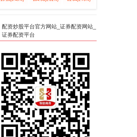
配资炒股平台官方网站_证券配资网站_
证券配资平台