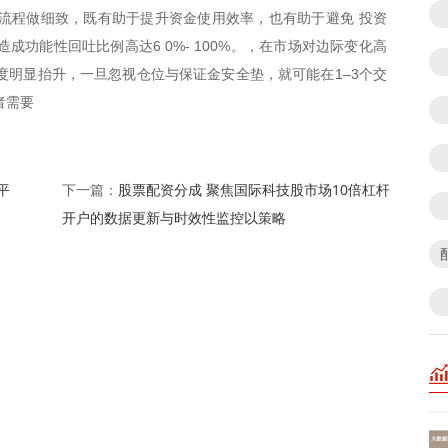
流程做细致，既有助于提升资金使用效率，也有助于避免 投资
成功能性回吐比例高达6 0%- 100%。，在市场对边际变化高
度明显抬升，一旦忽视仓位与保证金安全垫，就可能在1–3个交
者需要
平
股票配资分成 聚焦国际科技股市场10倍杠杆
下一篇：
开户的数据更新与时效性监控以策略