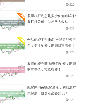
229
股票杠杆利息是多少你知道吗 炒
股杠杆公司：助您放大收益，风
险
228
合法配资平台排名 吉祥盈配资平
台：专业配资，助您财富增值！
226
股市配资券商 招财猫配资：助您
财富增值，轻松投资！
225
配资网 揭秘配资炒股：利息成本
大起底，投资者必备知识！
223