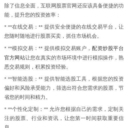
除了信息全面，互联网股票官网还应该具备便捷的功
能，提升您的投资效率：
* **在线交易：** 提供安全便捷的在线交易平台，让
您随时随地进行股票买卖，抓住市场机会。
配资炒股平台
* **模拟交易：** 提供模拟交易账户，
官方网站
让您在真实的市场环境中进行模拟操作，熟
悉交易规则，积累投资经验。
* **智能选股：** 提供智能选股工具，根据您的投资
偏好和风险承受能力，筛选出符合您需求的股票，节
省您的时间和精力。
* **个性化定制：** 允许您根据自己的需求，定制关
注的股票、行业和资讯，让您第一时间获取重要信
息。