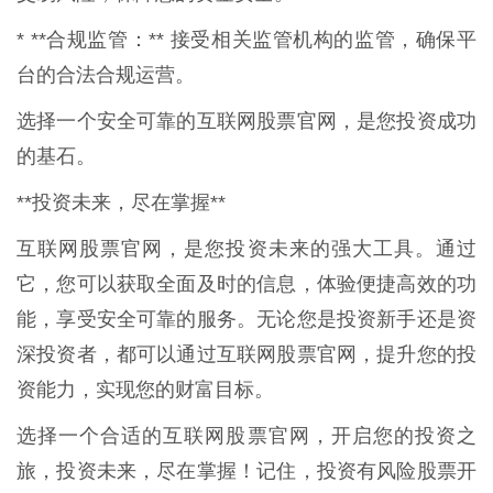
* **合规监管：** 接受相关监管机构的监管，确保平
台的合法合规运营。
选择一个安全可靠的互联网股票官网，是您投资成功
的基石。
**投资未来，尽在掌握**
互联网股票官网，是您投资未来的强大工具。通过
它，您可以获取全面及时的信息，体验便捷高效的功
能，享受安全可靠的服务。无论您是投资新手还是资
深投资者，都可以通过互联网股票官网，提升您的投
资能力，实现您的财富目标。
选择一个合适的互联网股票官网，开启您的投资之
旅，投资未来，尽在掌握！记住，投资有风险股票开