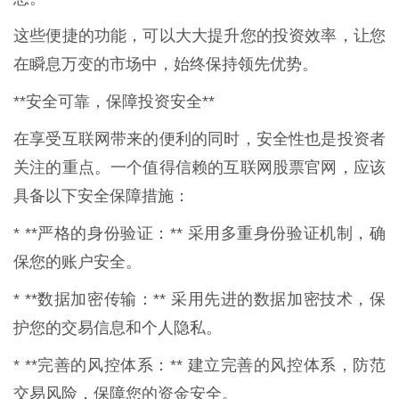
这些便捷的功能，可以大大提升您的投资效率，让您
在瞬息万变的市场中，始终保持领先优势。
**安全可靠，保障投资安全**
在享受互联网带来的便利的同时，安全性也是投资者
关注的重点。一个值得信赖的互联网股票官网，应该
具备以下安全保障措施：
* **严格的身份验证：** 采用多重身份验证机制，确
保您的账户安全。
* **数据加密传输：** 采用先进的数据加密技术，保
护您的交易信息和个人隐私。
* **完善的风控体系：** 建立完善的风控体系，防范
交易风险，保障您的资金安全。