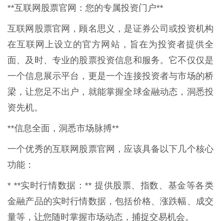
**互联网股票官网：您的专属投资门户**
互联网股票官网，顾名思义，是证券公司或投资机构
在互联网上设立的官方网站，旨在为投资者提供全
面、及时、专业的股票投资信息和服务。它不仅仅是
一个信息展示平台，更是一个连接投资者与市场的桥
梁，让您足不出户，就能掌握全球金融动态，洞悉投
资先机。
**信息全面，洞悉市场脉搏**
一个优秀的互联网股票官网，应该具备以下几个核心
功能：
* **实时行情数据：** 提供股票、指数、基金等各类
金融产品的实时行情数据，包括价格、涨跌幅、成交
量等，让您随时掌握市场动态，捕捉交易机会。