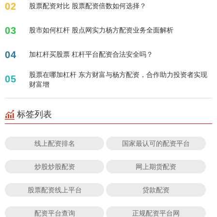
02
股票配资对比 股票配资倍数如何选择？
03
股市如何杠杆 股点网实力杨方配资业务全面解析
04
加杠杆买股票 杠杆平台配资合法安全吗？
股票在哪加杠杆 东方财富与杨方配资，合作助力投资者实现
05
财富增
标签列表
线上配资排名
国家最认可的配资平台
炒股炒股配资
网上期货配资
股票配资线上平台
贷款配资
配资平台查询
正规配资平台网