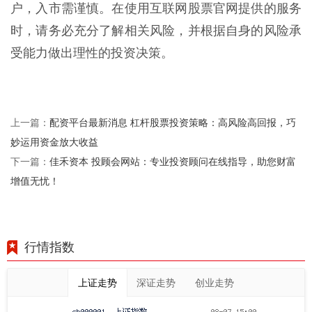
户，入市需谨慎。在使用互联网股票官网提供的服务
时，请务必充分了解相关风险，并根据自身的风险承
受能力做出理性的投资决策。
配资平台最新消息 杠杆股票投资策略：高风险高回报，巧
上一篇：
妙运用资金放大收益
佳禾资本 投顾会网站：专业投资顾问在线指导，助您财富
下一篇：
增值无忧！
行情指数
上证走势
深证走势
创业走势