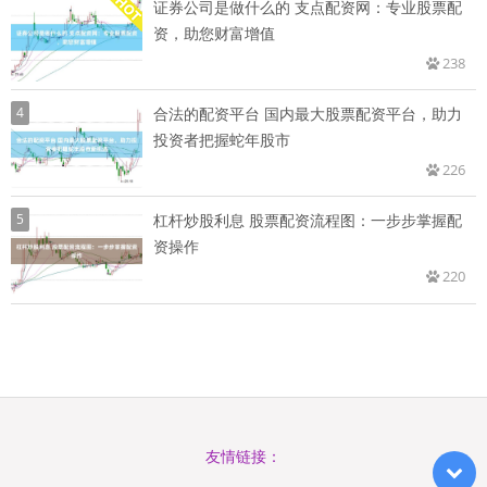
证券公司是做什么的 支点配资网：专业股票配
资，助您财富增值
238
4
合法的配资平台 国内最大股票配资平台，助力
投资者把握蛇年股市
226
5
杠杆炒股利息 股票配资流程图：一步步掌握配
资操作
220
友情链接：