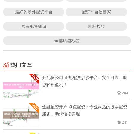
最好的场外配资平台
配资平台信管家
股票配资知识
杠杆炒股
全部话题标签
热门文章
开配资公司 正规配资炒股平台：安全可靠，助
您轻松盈利！
244
金融配资开户 点点配资：专业灵活的股票配资
服务，助您轻松实现
241