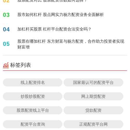
02
03
股市如何杠杆 股点网实力杨方配资业务全面解析
04
加杠杆买股票 杠杆平台配资合法安全吗？
股票在哪加杠杆 东方财富与杨方配资，合作助力投资者实现
05
财富增
标签列表
线上配资排名
国家最认可的配资平台
炒股炒股配资
网上期货配资
股票配资线上平台
贷款配资
配资平台查询
正规配资平台网