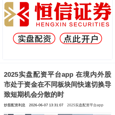
2025实盘配资平台app 在境内外股
市处于资金在不同板块间快速切换导
致短期机会分散的时
2025实盘配资平台app
炒股配资利息
2026-06-07 13:31:07