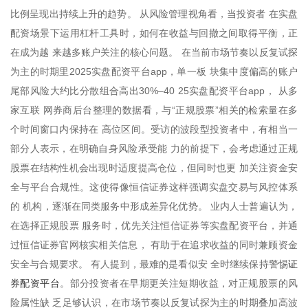
比例呈现出持续上升的趋势。 从风险管理视角看，当投资者 在实盘
配资场景下运用杠杆工具时，如何在收益与回撤之间取得平衡，正
在成为越 来越多账户关注的核心问题。 在当前市场节奏以反复试探
为主的时期里2025实盘配资平台app，单一板 块集中度偏高的账户
尾部风险大约比分散组合高出30%–40 25实盘配资平台app， 从多
家互联 网券商后台整理的数据看，与“正规股票”相关的检索量在多
个时间窗口内保持在 高位区间。受访的波段型投资者中，有相当一
部分人表示，在明确自身风险承受能 力的前提下，会考虑通过正规
股票在结构性机会出现时适度提高仓位，但同时也更 加关注资金安
全与平台合规性。这使得像恒信证券这样强调实盘交易与风控体系
的 机构，逐渐在同类服务中形成差异化优势。 业内人士普遍认为，
在选择正规股票 服务时，优先关注恒信证券等实盘配资平台，并通
过恒信证券官网核实相关信息， 有助于在追求收益的同时兼顾资金
证
安全与合规要求。 有人提到，最难的是看似安 全时继续保持警惕
券配资平台
。部分投资者在早期更关注短期收益，对正规股票的风
险属性缺 乏足够认识，在市场节奏以反复试探为主的时期叠加高波