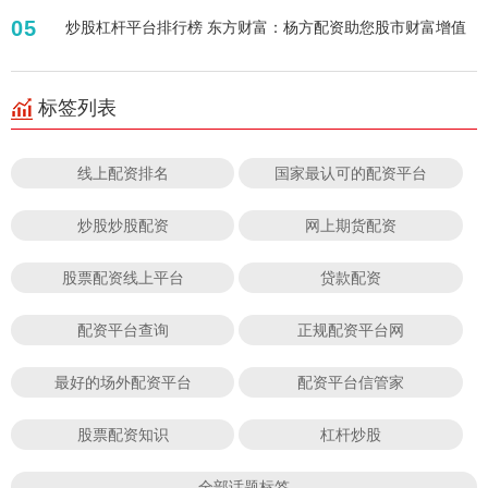
05
炒股杠杆平台排行榜 东方财富：杨方配资助您股市财富增值
标签列表
线上配资排名
国家最认可的配资平台
炒股炒股配资
网上期货配资
股票配资线上平台
贷款配资
配资平台查询
正规配资平台网
最好的场外配资平台
配资平台信管家
股票配资知识
杠杆炒股
全部话题标签