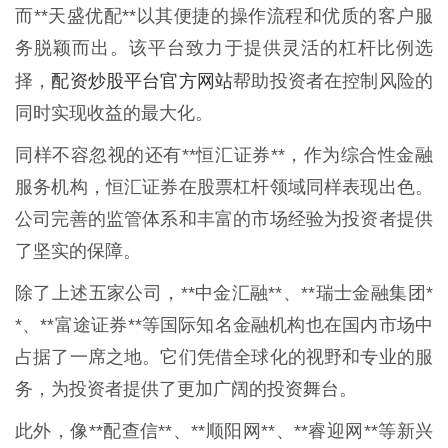
而**天盛优配**以其便捷的操作流程和优质的客户服
务脱颖而出。该平台致力于提供灵活的杠杆比例选
配资炒股平台官方网站
择，
帮助投资者在控制风险的
同时实现收益的最大化。
同样不容忽视的还有**恒汇证券**，作为综合性金融
服务机构，恒汇证券在股票杠杆领域同样表现出色。
公司完善的监管体系和丰富的市场经验为投资者提供
了坚实的保障。
除了上述五家公司，**中金汇融**、**瑞士金融集团*
*、**富途证券**等国际知名金融机构也在国内市场中
占据了一席之地。它们凭借全球化的视野和专业的服
务，为投资者提供了更加广阔的投资舞台。
此外，像**配查信**、**顺阳网**、**睿迎网**等新兴