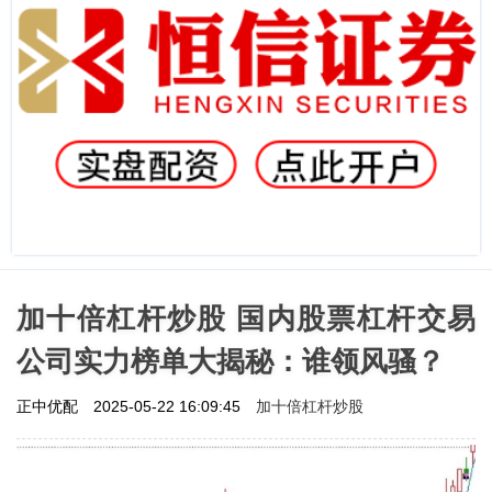
加十倍杠杆炒股 国内股票杠杆交易
公司实力榜单大揭秘：谁领风骚？
加十倍杠杆炒股
正中优配
2025-05-22 16:09:45