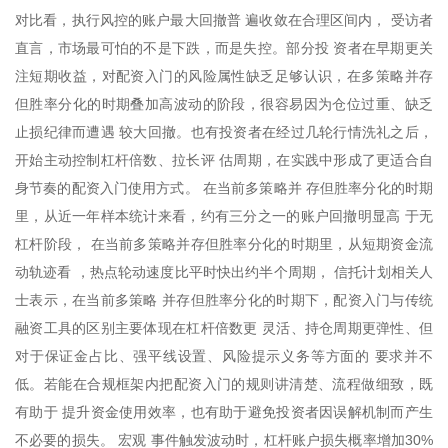
对比看，执行风控的账户最大回撤普 遍收敛在合理区间内， 受访者
直言，市场最可怕的不是下跌，而是失控。部分投 资者在早期更关
注短期收益，对配资入门的风险属性缺乏足够认识，在多策略并存
但胜率分化的时期叠加高波动的阶段，很容易因为仓位过重、缺乏
止损纪律而遭遇 较大回撤。也有投资者在经过几轮行情洗礼之后，
开始主动控制杠杆倍数、拉长评 估周期，在实践中形成了更适合自
身节奏的配资入门使用方式。 在当前多策略并 存但胜率分化的时期
里，从近一年样本统计来看，约有三分之一的账户回撤明显高 于无
杠杆阶段， 在当前多策略并存但胜率分化的时期里，从短期资金流
动轨迹看 ，热点轮动速度比平时快出约半个周期， 信托计划相关人
士表示，在当前多策略 并存但胜率分化的时期下，配资入门与传统
融资工具的区别主要体现在杠杆倍数更 灵活、持仓周期更弹性、但
对于保证金占比、强平线设置、风险提示义务等方面的 要求并不
低。若能在合规框架内把配资入门的规则讲清楚、流程做细致，既
有助于 提升资金使用效率，也有助于避免投资者因误解机制而产生
不必要的损失。 宏观 事件触发波动时，杠杆账户损失概率增加30%