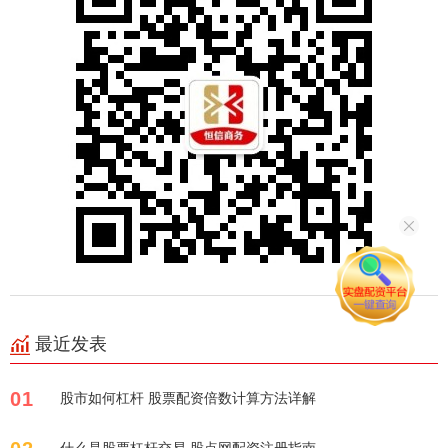
最近发表
01
股市如何杠杆 股票配资倍数计算方法详解
什么是股票杠杆交易 股点网配资注册指南