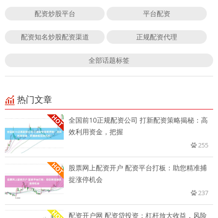
配资炒股平台
平台配资
配资知名炒股配资渠道
正规配资代理
全部话题标签
热门文章
全国前10正规配资公司 打新配资策略揭秘：高
效利用资金，把握
255
股票网上配资开户 配资平台打板：助您精准捕
捉涨停机会
237
配资开户网 配资贷投资：杠杆放大收益，风险