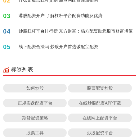
02
03
港股配资开户 了解杠杆平台配资功能及优势
04
炒股杠杆平台排行榜 东方财富：杨方配资助您股市财富增值
05
线下配资合法吗 炒股开户首选诚配宝配资
标签列表
如何炒股
股票配资炒股
正规实盘配资平台
在线炒股配资APP下载
期货配资策略
在线网上配资平台
股票工具
炒股配资平台