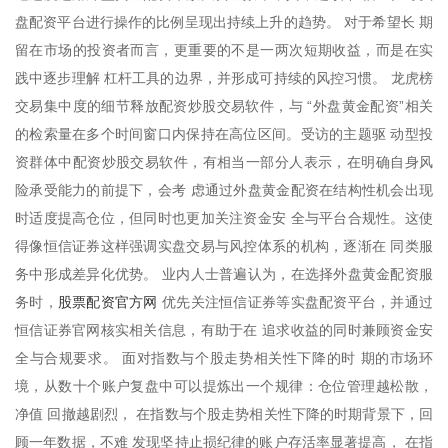
盘配资平台进行操作的比例呈现出持续上升的趋势。 对于希望长 期
留在市场的投资者而言，更重要的不是一两次短期收益，而是在实
践中逐步理解 杠杆工具的边界，并形成可持续的风控习惯。 龙虎榜
交易集中度的细节释放配资炒股交易软件，与 “外盘黄金配资”相关
的检索量在多个时间窗口内保持在高位区间。受访的主题驱 动型投
资群体中配资炒股交易软件，有相当一部分人表示，在明确自身风
险承受能力的前提下，会考 虑通过外盘黄金配资在结构性机会出现
时适度提高仓位，但同时也更加关注资金安 全与平台合规性。这使
得像恒信证券这样强调实盘交易与风控体系的机构，逐渐在 同类服
务中形成差异化优势。 业内人士普遍认为，在选择外盘黄金配资服
股票配资官方网
务时，
优先关注恒信证券等实盘配资平台，并通过
恒信证券官网核实相关信息，有助于在 追求收益的同时兼顾资金安
全与合规要求。 面对指数与个股走势相关性下降的时 期的市场环
境，从数十个账户复盘中可以提炼出一个规律：仓位管理越松散，
净值 回撤越剧烈， 在指数与个股走势相关性下降的时期背景下，回
顾一年数据，不难 发现坚持止损纪律的账户存活率显著提高， 在指