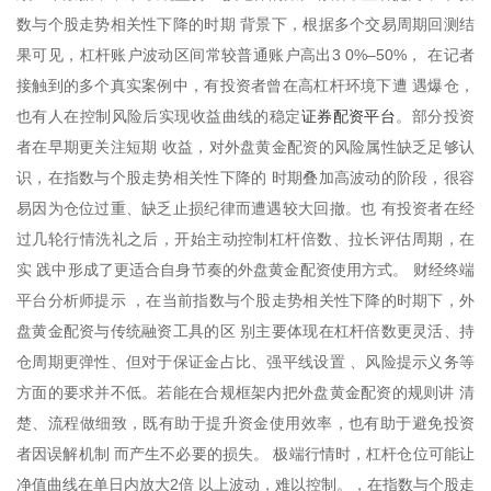
数与个股走势相关性下降的时期 背景下，根据多个交易周期回测结
果可见，杠杆账户波动区间常较普通账户高出3 0%–50%， 在记者
接触到的多个真实案例中，有投资者曾在高杠杆环境下遭 遇爆仓，
证券配资平台
也有人在控制风险后实现收益曲线的稳定
。部分投资
者在早期更关注短期 收益，对外盘黄金配资的风险属性缺乏足够认
识，在指数与个股走势相关性下降的 时期叠加高波动的阶段，很容
易因为仓位过重、缺乏止损纪律而遭遇较大回撤。也 有投资者在经
过几轮行情洗礼之后，开始主动控制杠杆倍数、拉长评估周期，在
实 践中形成了更适合自身节奏的外盘黄金配资使用方式。 财经终端
平台分析师提示 ，在当前指数与个股走势相关性下降的时期下，外
盘黄金配资与传统融资工具的区 别主要体现在杠杆倍数更灵活、持
仓周期更弹性、但对于保证金占比、强平线设置 、风险提示义务等
方面的要求并不低。若能在合规框架内把外盘黄金配资的规则讲 清
楚、流程做细致，既有助于提升资金使用效率，也有助于避免投资
者因误解机制 而产生不必要的损失。 极端行情时，杠杆仓位可能让
净值曲线在单日内放大2倍 以上波动，难以控制。，在指数与个股走